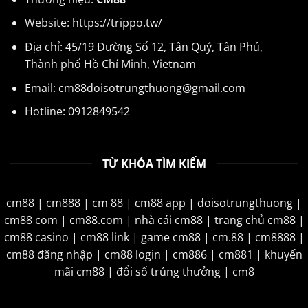
Website:
https://trippo.tw/
Địa chỉ: 45/19 Đường Số 12, Tân Quý, Tân Phú,
Thành phố Hồ Chí Minh, Vietnam
Email:
cm88doisotrungthuong@gmail.com
Hotline: 0912849542
TỪ KHÓA TÌM KIẾM
cm88 | cm888 | cm 88 | cm88 app | doisotrungthuong |
cm88
com | cm88.com | nhà cái cm88 | trang chủ cm88 |
cm88 casino | cm88 link | game cm88 | cm.88 | cm8888 |
cm88 đăng nhập | cm88 login | cm886 | cm881 | khuyến
mãi cm88 | đổi số trúng thưởng | cm8