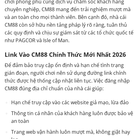
chơi phong phú cùng dịch vụ chăm sóc khách hàng
chuyên nghiệp, CM88 mang đến trải nghiệm mượt mà
và an toàn cho mọi thành viên. Bên cạnh đó, nhà cái
CM88 còn sở hữu nền tảng pháp lý rõ ràng, tuân thủ
các quy định và chịu sự giám sát từ các tổ chức quốc tế
như PAGCOR và Isle of Man.
Link Vào CM88 Chính Thức Mới Nhất 2026
Để đảm bảo truy cập ổn định và hạn chế tình trạng
gián đoạn, người chơi nên sử dụng đường link chính
thức được hệ thống cập nhật liên tục. Việc đăng nhập
CM88 đúng địa chỉ chuẩn của nhà cái giúp:
Hạn chế truy cập vào các website giả mạo, lừa đảo
Thông tin cá nhân của khách hàng luôn được bảo vệ
an toàn
Trang web vận hành luôn mượt mà, không giật hay