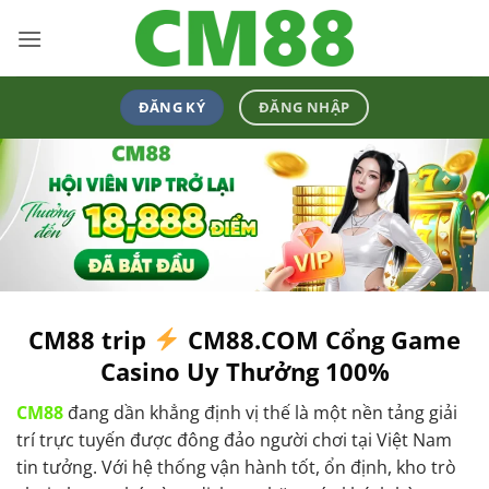
Bỏ
qua
nội
dung
ĐĂNG KÝ
ĐĂNG NHẬP
CM88 trip
CM88.COM Cổng Game
Casino Uy Thưởng 100%
CM88
đang dần khẳng định vị thế là một nền tảng giải
trí trực tuyến được đông đảo người chơi tại Việt Nam
tin tưởng. Với hệ thống vận hành tốt, ổn định, kho trò