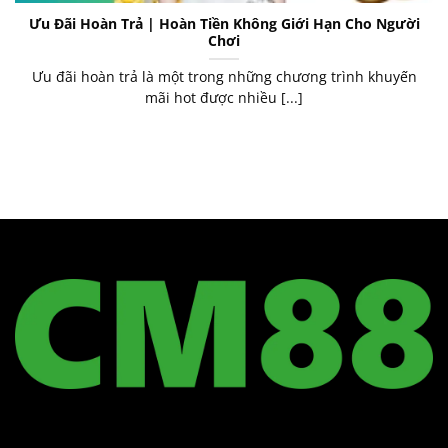
Ưu Đãi Hoàn Trả | Hoàn Tiền Không Giới Hạn Cho Người
Chơi
Ưu đãi hoàn trả là một trong những chương trình khuyến
mãi hot được nhiều [...]