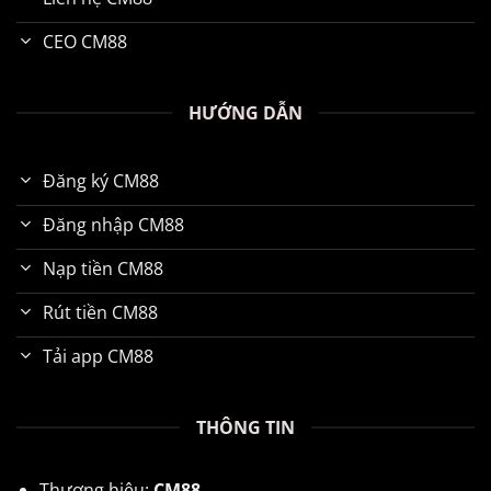
CEO CM88
HƯỚNG DẪN
Đăng ký CM88
Đăng nhập CM88
Nạp tiền CM88
Rút tiền CM88
Tải app CM88
THÔNG TIN
Thương hiệu:
CM88