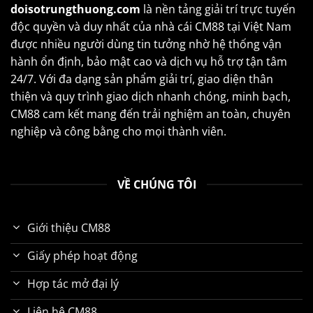
doisotrungthuong.com
là nền tảng giải trí trực tuyến
độc quyền và duy nhất của nhà cái CM88 tại Việt Nam
được nhiều người dùng tin tưởng nhờ hệ thống vận
hành ổn định, bảo mật cao và dịch vụ hỗ trợ tận tâm
24/7. Với đa dạng sản phẩm giải trí, giao diện thân
thiện và quy trình giao dịch nhanh chóng, minh bạch,
CM88 cam kết mang đến trải nghiệm an toàn, chuyên
nghiệp và công bằng cho mọi thành viên.
VỀ CHÚNG TÔI
Giới thiệu CM88
Giấy phép hoạt động
Hợp tác mở đại lý
Liên hệ CM88