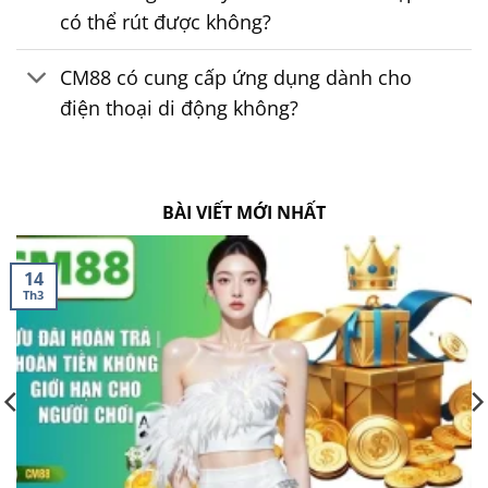
có thể rút được không?
CM88 có cung cấp ứng dụng dành cho
điện thoại di động không?
BÀI VIẾT MỚI NHẤT
14
Th3