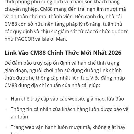
chơi phong phú cùng dịch vụ chăm sóc khách hàng
chuyên nghiệp, CM88 mang đến trải nghiệm mượt mà
và an toàn cho mọi thành viên. Bên cạnh đó, nhà cái
CM88 còn sở hữu nền tảng pháp lý rõ ràng, tuân thủ
các quy định và chịu sự giám sát từ các tổ chức quốc tế
như PAGCOR và Isle of Man.
Link Vào CM88 Chính Thức Mới Nhất 2026
Để đảm bảo truy cập ổn định và hạn chế tình trạng
gián đoạn, người chơi nên sử dụng đường link chính
thức được hệ thống cập nhật liên tục. Việc đăng nhập
CM88 đúng địa chỉ chuẩn của nhà cái giúp:
Hạn chế truy cập vào các website giả mạo, lừa đảo
Thông tin cá nhân của khách hàng luôn được bảo vệ
an toàn
Trang web vận hành luôn mượt mà, không giật hay