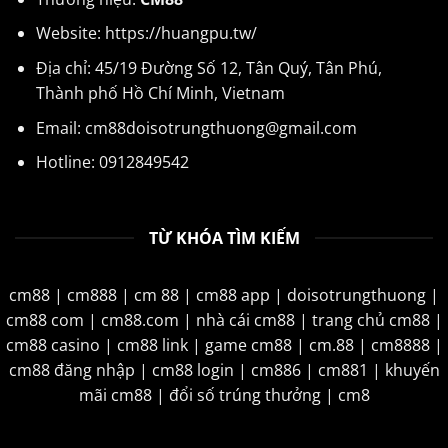
Website:
https://huangpu.tw/
Địa chỉ: 45/19 Đường Số 12, Tân Quý, Tân Phú,
Thành phố Hồ Chí Minh, Vietnam
Email:
cm88doisotrungthuong@gmail.com
Hotline: 0912849542
TỪ KHÓA TÌM KIẾM
cm88 | cm888 | cm 88 | cm88 app | doisotrungthuong |
cm88
com | cm88.com | nhà cái cm88 | trang chủ cm88 |
cm88 casino | cm88 link | game cm88 | cm.88 | cm8888 |
cm88 đăng nhập | cm88 login | cm886 | cm881 | khuyến
mãi cm88 | đổi số trúng thưởng | cm8