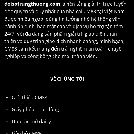
doisotrungthuong.com
là nền tảng giải trí trực tuyến
độc quyền và duy nhất của nhà cái CM88 tại Việt Nam
được nhiều người dùng tin tưởng nhờ hệ thống vận
hành ổn định, bảo mật cao và dịch vụ hỗ trợ tận tâm
24/7. Với đa dạng sản phẩm giải trí, giao diện thân
thiện và quy trình giao dịch nhanh chóng, minh bạch,
CM88 cam kết mang đến trải nghiệm an toàn, chuyên
nghiệp và công bằng cho mọi thành viên.
VỀ CHÚNG TÔI
Giới thiệu CM88
Giấy phép hoạt động
Hợp tác mở đại lý
Liên hệ CM88